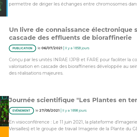
permettre de diriger les échanges entre chromosomes dans
Un livre de connaissance électronique s
cascade des effluents de bioraffinerie
|
le
06/07/2021
Il y a 1 858 jours
PUBLICATION
Conçu par les unités INRAE IJPB et FARE pour faciliter la c
valorisation en cascade des bioraffineries développée au sein 
des réalisations majeures.
Journée scientifique "Les Plantes en te
|
le
27/05/2021
Il y a 1 898 jours
EVÉNEMENT
En visioconférence : Le 11 juin 2021, la plateforme d’imageri
Versailles) et le groupe de travail Imagerie de la Plante du 