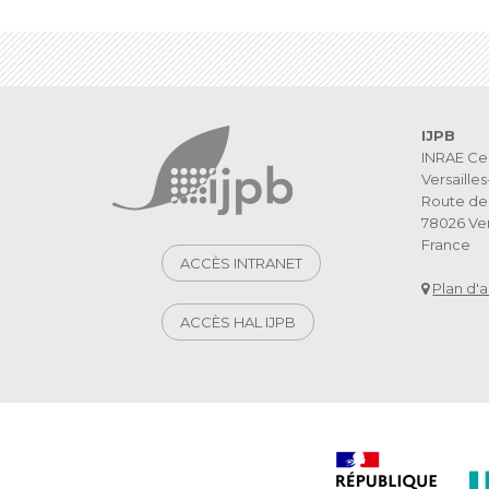
IJPB
INRAE Ce
Versaille
Route de 
78026 Ver
France
ACCÈS INTRANET
Plan d'
ACCÈS HAL IJPB