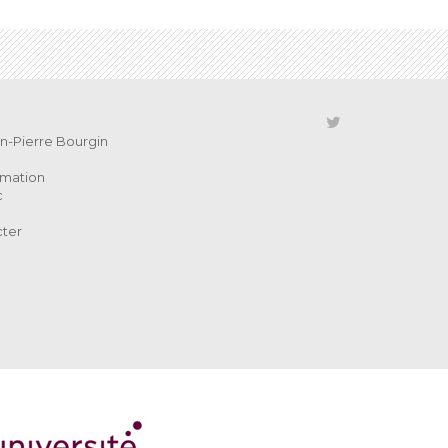
ean-Pierre Bourgin
rmation
c
cter