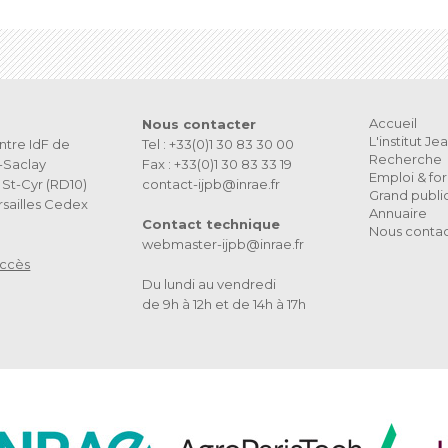
Accueil
Nous contacter
L'institut J
ntre IdF de
Tel : +33(0)1 30 83 30 00
Recherche
s-Saclay
Fax : +33(0)1 30 83 33 19
Emploi & fo
St-Cyr (RD10)
contact-ijpb@inrae.fr
Grand publi
sailles Cedex
Annuaire
Contact technique
Nous conta
webmaster-ijpb@inrae.fr
accès
Du lundi au vendredi
de 9h à 12h et de 14h à 17h