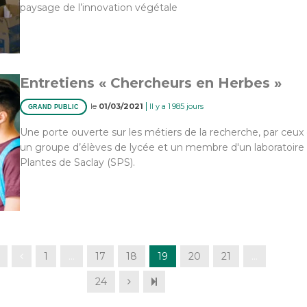
paysage de l’innovation végétale
Entretiens « Chercheurs en Herbes »
|
le
01/03/2021
Il y a 1 985 jours
GRAND PUBLIC
Une porte ouverte sur les métiers de la recherche, par ceux 
un groupe d’élèves de lycée et un membre d'un laboratoire
Plantes de Saclay (SPS).
1
…
17
18
19
20
21
…
24