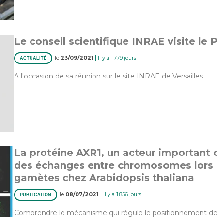
Le conseil scientifique INRAE visite le
|
le
23/09/2021
Il y a 1 779 jours
ACTUALITÉ
A l'occasion de sa réunion sur le site INRAE de Versailles
La protéine AXR1, un acteur important c
des échanges entre chromosomes lors 
gamètes chez Arabidopsis thaliana
|
le
08/07/2021
Il y a 1 856 jours
PUBLICATION
Comprendre le mécanisme qui régule le positionnement de