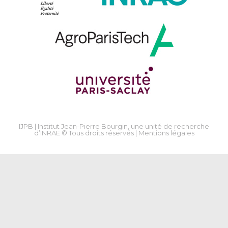
IJPB | Institut Jean-Pierre Bourgin, une unité de recherche
d’INRAE © Tous droits réservés |
Mentions légales