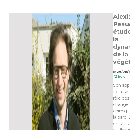
Alexi
Peauc
étud
la
dyna
de la
végé
le
26/06/
42 jours
Son app
focalise 
rôle des
change
chimiqu
la paroi
en utili