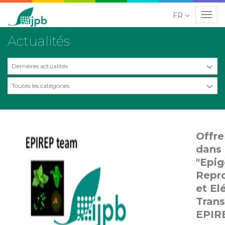
FR
Navig
Actualités
Dernières actualités
Toutes les catégories
Offre
dans 
"Epig
Repr
et E
Trans
EPIR