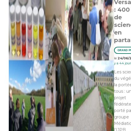
Versa
: 400
de
scien
en
part
GRAND P
le
24/06/
y a 44 jour
Les sci
du végét
la porté
tous : u
projet
fédérat
porté pa
groupe
Médiati
l’IJPB