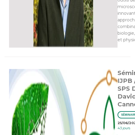
outils d
microsc
innovan
approch
combin
biologie
et phys
Sémi
IJPB 
SPS 
Davi
Canne
SÉMINAI
25/06/20
43 jours