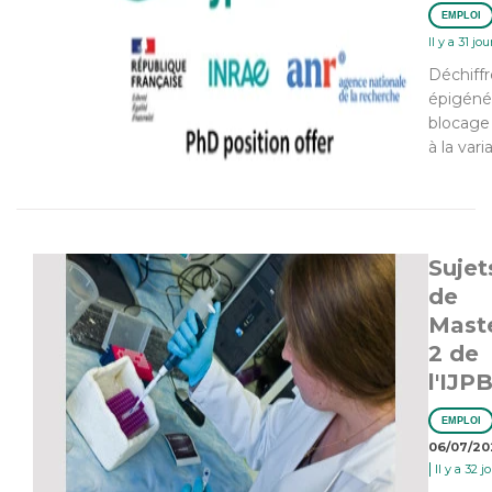
EMPLOI
Il y a 31 jou
Déchiffr
épigéné
blocage 
à la vari
Sujet
de
Mast
2 de
l'IJP
EMPLOI
06/07/20
|
Il y a 32 j