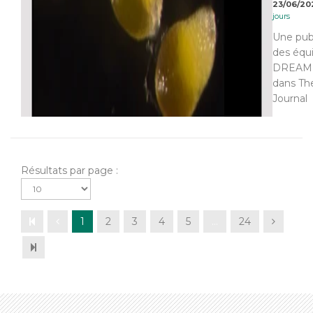
23/06/20
jours
Une pub
des équ
DREAM 
dans Th
Journal
Résultats par page :
1
2
3
4
5
…
24