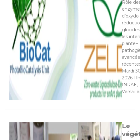
Rôle de
enzyme
d’oxydo
réducti
glucide
les inte
plante–
pathogè
avancée
récentes
Mardi 30
2026 11
INRAE,
Versaille
Le
végét