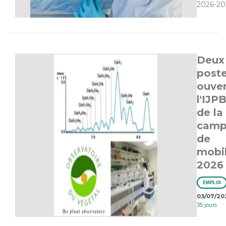
2026-20
Deux
post
ouver
l'IJPB
de la
camp
de
mobil
2026
EMPLOI
03/07/20
35 jours