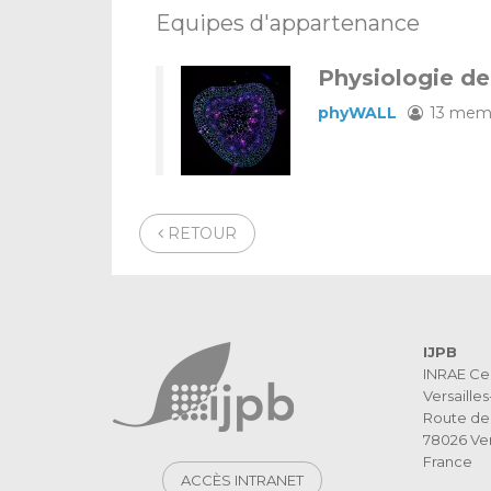
Equipes d'appartenance
Physiologie de
phyWALL
13 mem
RETOUR
IJPB
INRAE Ce
Versaille
Route de 
78026 Ver
France
ACCÈS INTRANET