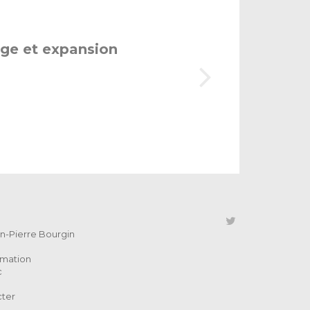
age et expansion
ean-Pierre Bourgin
rmation
c
cter