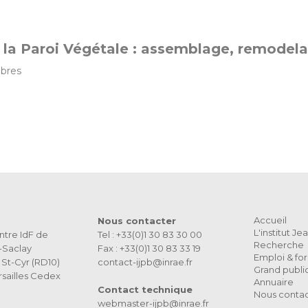
 la Paroi Végétale : assemblage, remodel
bres
Accueil
Nous contacter
L'institut J
ntre IdF de
Tel : +33(0)1 30 83 30 00
Recherche
s-Saclay
Fax : +33(0)1 30 83 33 19
Emploi & fo
St-Cyr (RD10)
contact-ijpb@inrae.fr
Grand publi
sailles Cedex
Annuaire
Contact technique
Nous conta
webmaster-ijpb@inrae.fr