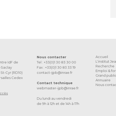
Accueil
Nous contacter
L'institut J
ntre IdF de
Tel : +33(0)1 30 83 30 00
Recherche
s-Saclay
Fax : +33(0)1 30 83 33 19
Emploi & fo
St-Cyr (RD10)
contact-ijpb@inrae.fr
Grand publi
sailles Cedex
Annuaire
Contact technique
Nous conta
webmaster-ijpb@inrae.fr
accès
Du lundi au vendredi
de 9h à 12h et de 14h à 17h