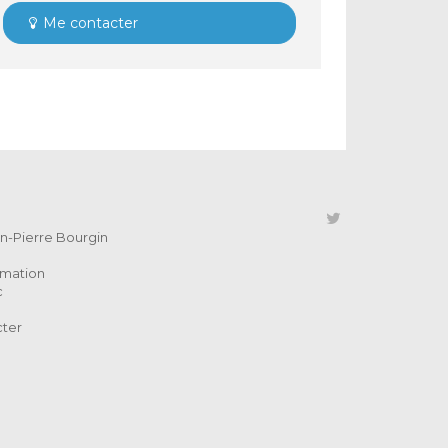
Me contacter
ean-Pierre Bourgin
rmation
c
cter