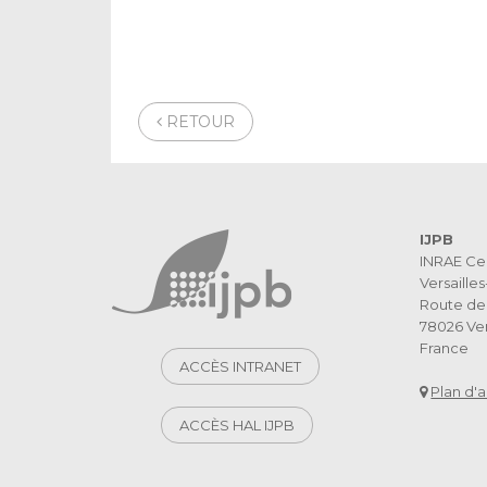
RETOUR
IJPB
INRAE Ce
Versaille
Route de 
78026 Ver
France
ACCÈS INTRANET
Plan d'
ACCÈS HAL IJPB