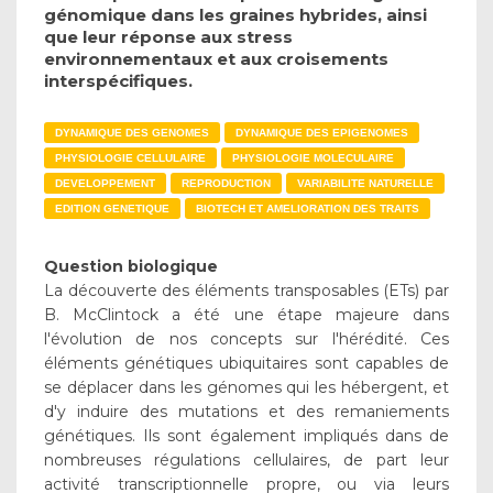
génomique dans les graines hybrides, ainsi
que leur réponse aux stress
environnementaux et aux croisements
interspécifiques.
DYNAMIQUE DES GENOMES
DYNAMIQUE DES EPIGENOMES
PHYSIOLOGIE CELLULAIRE
PHYSIOLOGIE MOLECULAIRE
DEVELOPPEMENT
REPRODUCTION
VARIABILITE NATURELLE
EDITION GENETIQUE
BIOTECH ET AMELIORATION DES TRAITS
Question biologique
La découverte des éléments transposables (ETs) par
B. McClintock a été une étape majeure dans
l'évolution de nos concepts sur l'hérédité. Ces
éléments génétiques ubiquitaires sont capables de
se déplacer dans les génomes qui les hébergent, et
d'y induire des mutations et des remaniements
génétiques. Ils sont également impliqués dans de
nombreuses régulations cellulaires, de part leur
activité transcriptionnelle propre, ou via leurs