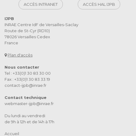
ACCÈS INTRANET
ACCÈS HAL IJPB
IJPB
INRAE Centre IdF de Versailles-Saclay
Route de St-Cyr (RD10)
78026 Versailles Cedex
France
Plan d'accès
Nous contacter
Tel : +33(0)1 30 83 30 00
Fax : +33(0)1 30 83 33 19
contact-ijpb@inrae.fr
Contact technique
webmaster-ijpb@inrae.fr
Du lundi au vendredi
de 9h à 12h et de 14h à 17h
Accueil