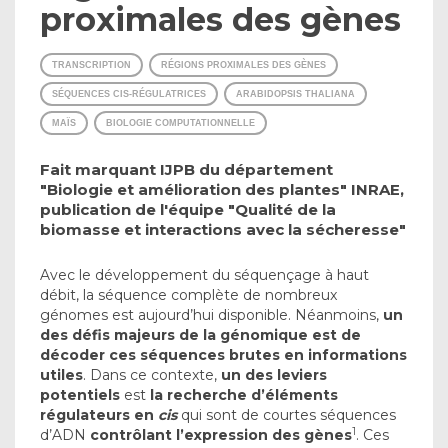
proximales des gènes
TRANSCRIPTION
RÉGIONS PROXIMALES DES GÈNES
SÉQUENCES CIS-RÉGULATRICES
ARABIDOPSIS THALIANA
MAÏS
BIOLOGIE COMPUTATIONNELLE
Fait marquant IJPB du département
"Biologie et amélioration des plantes" INRAE,
publication de l'équipe "Qualité de la
biomasse et interactions avec la sécheresse"
Avec le développement du séquençage à haut
débit, la séquence complète de nombreux
génomes est aujourd’hui disponible. Néanmoins,
un
des défis majeurs de la génomique est de
décoder ces séquences brutes en informations
utiles
. Dans ce contexte,
un des leviers
potentiels
est
la
recherche d’éléments
régulateurs en
cis
qui sont de courtes séquences
1
d’ADN
contrôlant l’expression des gènes
. Ces