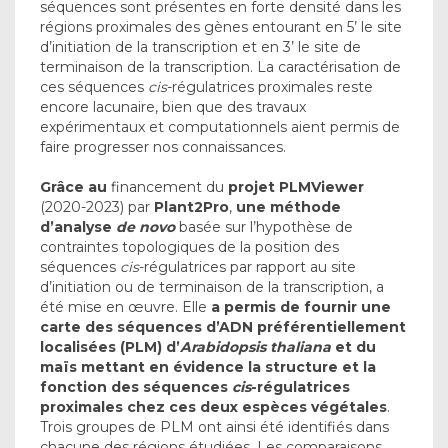
séquences sont présentes en forte densité dans les
régions proximales des gènes entourant en 5’ le site
d’initiation de la transcription et en 3’ le site de
terminaison de la transcription. La caractérisation de
ces séquences
cis
-régulatrices proximales reste
encore lacunaire, bien que des travaux
expérimentaux et computationnels aient permis de
faire progresser nos connaissances.
Grâce au
financement du
projet PLMViewer
(2020-2023) par
Plant2Pro
,
une méthode
d’analyse
de novo
basée sur l’hypothèse de
contraintes topologiques de la position des
séquences
cis
-régulatrices par rapport au site
d’initiation ou de terminaison de la transcription, a
été mise en œuvre. Elle
a permis de fournir
une
carte
des séquences d’ADN préférentiellement
localisées (PLM) d’
Arabidopsis thaliana
et du
maïs mettant en évidence la structure et la
fonction des séquences
cis
-régulatrices
proximales chez ces deux espèces végétales
.
Trois groupes de PLM ont ainsi été identifiés dans
chacune des régions étudiées. Les comparaisons