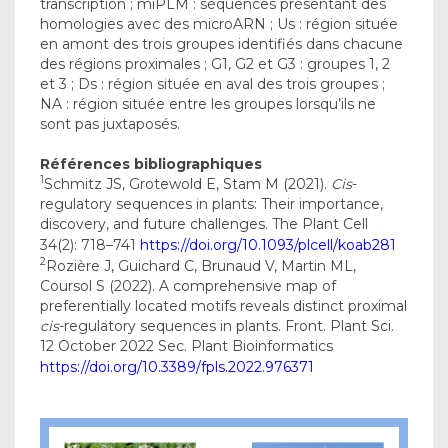
transcription ; miPLM : séquences présentant des
homologies avec des microARN ; Us : région située
en amont des trois groupes identifiés dans chacune
des régions proximales ; G1, G2 et G3 : groupes 1, 2
et 3 ; Ds : région située en aval des trois groupes ;
NA : région située entre les groupes lorsqu’ils ne
sont pas juxtaposés.
Références bibliographiques
1
Schmitz JS, Grotewold E, Stam M (2021).
Cis
-
regulatory sequences in plants: Their importance,
discovery, and future challenges. The Plant Cell
34(2): 718–741
https://doi.org/10.1093/plcell/koab281
2
Rozière J, Guichard C, Brunaud V, Martin ML,
Coursol S (2022). A comprehensive map of
preferentially located motifs reveals distinct proximal
cis
-regulatory sequences in plants. Front. Plant Sci.
12 October 2022 Sec. Plant Bioinformatics
https://doi.org/10.3389/fpls.2022.976371