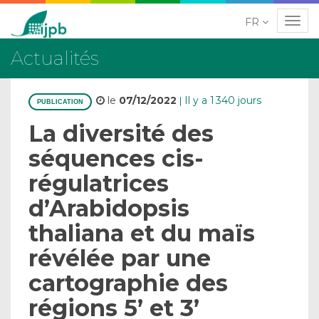
FR
Navig
Actualités
le
07/12/2022
Il y a 1 340 jours
|
PUBLICATION
La diversité des
séquences cis-
régulatrices
d’Arabidopsis
thaliana et du maïs
révélée par une
cartographie des
régions 5’ et 3’