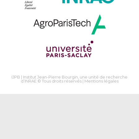
IJPB | Institut Jean-Pierre Bourgin, une unité de recherche
d’INRAE © Tous droits réservés |
Mentions légales