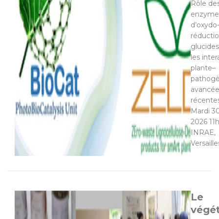
Rôle de
enzyme
d’oxydo
réducti
glucide
les inte
plante–
pathogè
avancée
récentes
Mardi 30
2026 11
INRAE,
Versaille
Le
végét