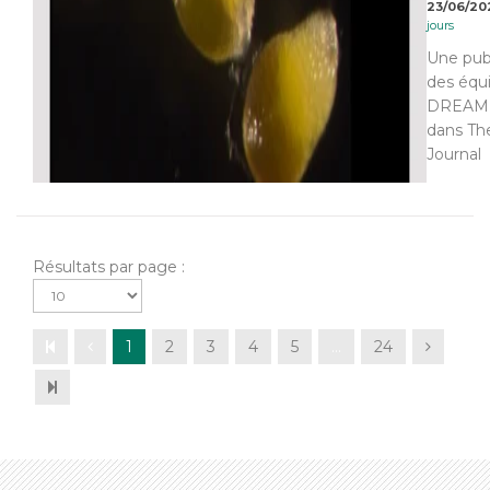
23/06/20
jours
Une pub
des équ
DREAM 
dans Th
Journal
Résultats par page :
1
2
3
4
5
…
24