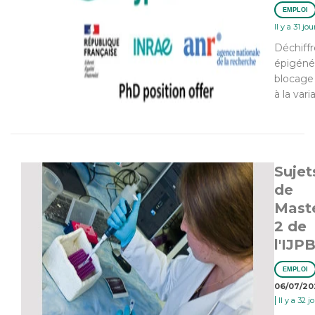
EMPLOI
Il y a 31 jou
Déchiffr
épigéné
blocage 
à la vari
Sujet
de
Mast
2 de
l'IJP
EMPLOI
06/07/20
|
Il y a 32 j