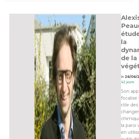
Alexi
Peauc
étud
la
dyna
de la
végé
le
26/06/
42 jours
Son app
focalise 
rôle des
change
chimiqu
la paroi
en utili