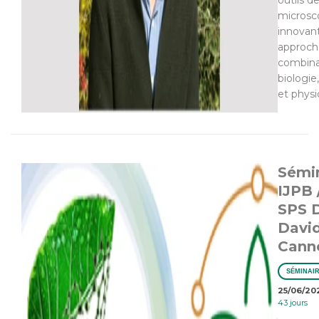
outils d
microsc
innovan
approch
combin
biologie
et phys
Sémi
IJPB 
SPS 
Davi
Canne
SÉMINAI
25/06/20
43 jours