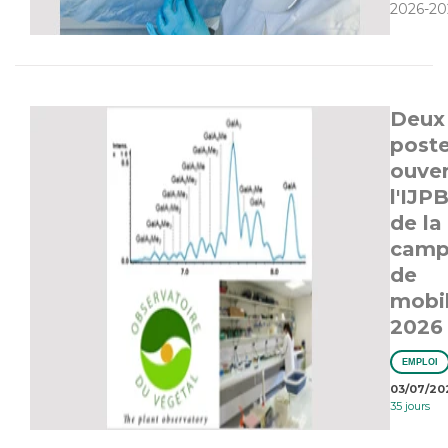
2026-20
Deux
post
ouver
l'IJPB
de la
camp
de
mobil
2026
EMPLOI
03/07/20
35 jours