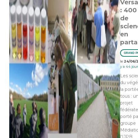
Versa
: 400
de
scien
en
part
GRAND P
le
24/06/
y a 44 jour
Les sci
du végét
la porté
tous : u
projet
fédérat
porté pa
groupe
Médiati
l’IJPB