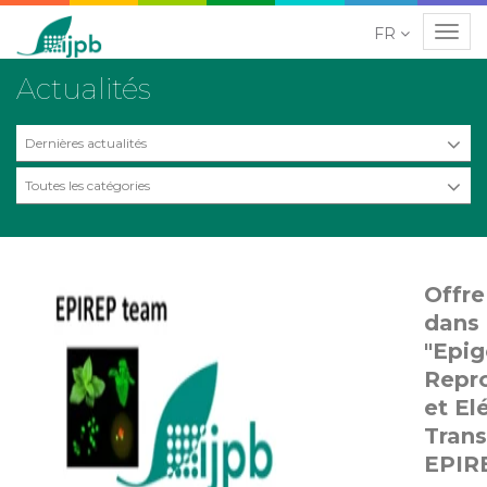
FR
Navig
Actualités
Dernières actualités
Toutes les catégories
Offre
dans 
"Epig
Repr
et E
Trans
EPIR