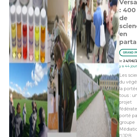
Versa
: 400
de
scien
en
part
GRAND P
le
24/06/
y a 44 jour
Les sci
du végét
la porté
tous : u
projet
fédérat
porté pa
groupe
Médiati
l’IJPB