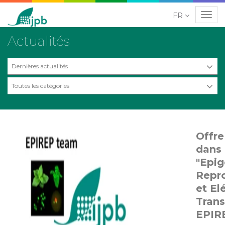
FR
Navig
Actualités
Dernières actualités
Toutes les catégories
Offre
dans 
"Epig
Repr
et E
Trans
EPIR