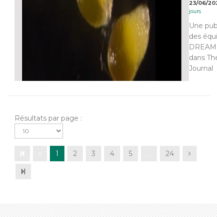
23/06/20
jours
Une pub
des équ
DREAM 
dans Th
Journal
Résultats par page :
1
2
3
4
5
…
24