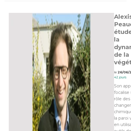
Alexi
Peauc
étud
la
dyna
de la
végé
le
26/06/
42 jours
Son app
focalise 
rôle des
change
chimiqu
la paroi
en utili