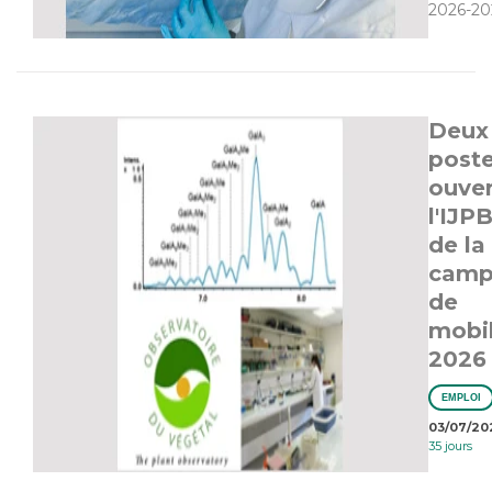
2026-20
Deux
post
ouver
l'IJPB
de la
camp
de
mobil
2026
EMPLOI
03/07/20
35 jours