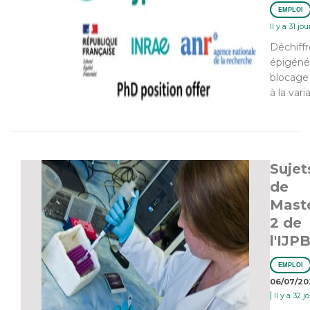
EMPLOI
Il y a 31 jou
Déchiffr
épigéné
blocage 
à la vari
Sujet
de
Mast
2 de
l'IJP
EMPLOI
06/07/20
|
Il y a 32 j