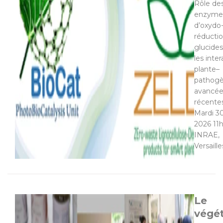
Rôle de
enzyme
d’oxydo
réducti
glucide
les inte
plante–
pathogè
avancée
récentes
Mardi 30
2026 11
INRAE,
Versaille
Le
végét