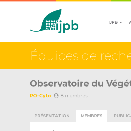
IJPB
Équipes de rech
Observatoire du Végét
PO-Cyto
8 membres
PRÉSENTATION
MEMBRES
PUBLIC