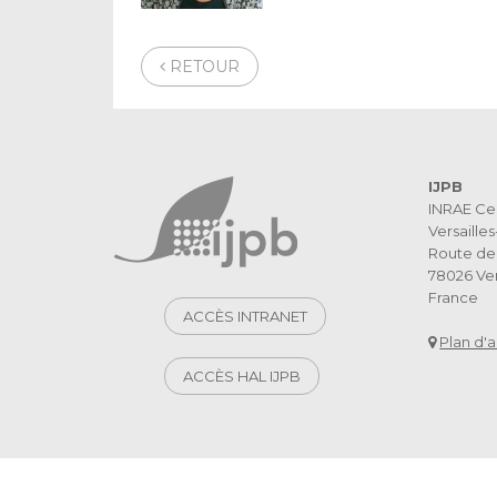
RETOUR
IJPB
INRAE Ce
Versaille
Route de 
78026 Ver
France
ACCÈS INTRANET
Plan d'
ACCÈS HAL IJPB