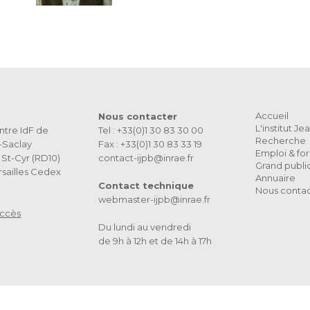
Accueil
Nous contacter
L'institut J
ntre IdF de
Tel : +33(0)1 30 83 30 00
Recherche
s-Saclay
Fax : +33(0)1 30 83 33 19
Emploi & fo
St-Cyr (RD10)
contact-ijpb@inrae.fr
Grand publi
sailles Cedex
Annuaire
Contact technique
Nous conta
webmaster-ijpb@inrae.fr
accès
Du lundi au vendredi
de 9h à 12h et de 14h à 17h