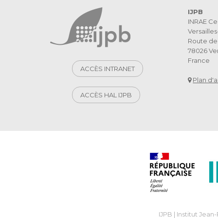
IJPB
INRAE Ce
Versaille
Route de 
78026 Ver
France
ACCÈS INTRANET
Plan d'
ACCÈS HAL IJPB
IJPB | Institut Jea