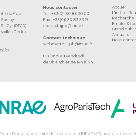
Accueil
Nous contacter
L'institut J
ntre IdF de
Tel : +33(0)1 30 83 30 00
Recherche
s-Saclay
Fax : +33(0)1 30 83 33 19
Emploi & fo
St-Cyr (RD10)
contact-ijpb@inrae.fr
Grand publi
sailles Cedex
Annuaire
Contact technique
Nous conta
webmaster-ijpb@inrae.fr
accès
Du lundi au vendredi
de 9h à 12h et de 14h à 17h
n-Pierre Bourgin, une unité de recherche d’INRAE © Tous droits réservés