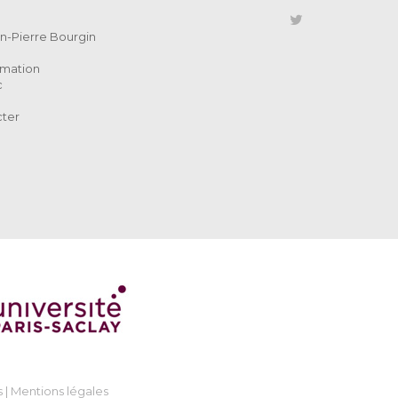
ean-Pierre Bourgin
rmation
c
cter
 |
Mentions légales