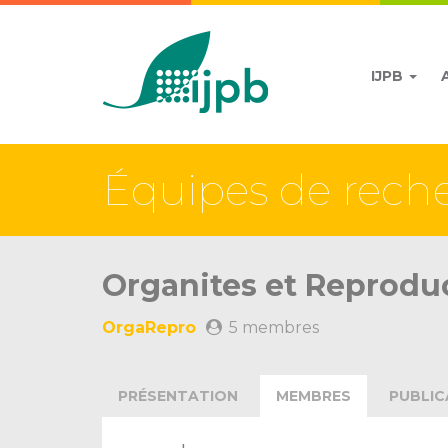
IJPB
Équipes de rech
Organites et Reprodu
OrgaRepro
5 membres
PRÉSENTATION
MEMBRES
PUBLIC