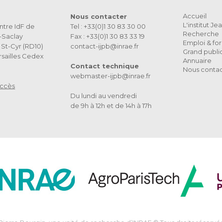
Accueil
Nous contacter
L'institut J
ntre IdF de
Tel : +33(0)1 30 83 30 00
Recherche
s-Saclay
Fax : +33(0)1 30 83 33 19
Emploi & fo
St-Cyr (RD10)
contact-ijpb@inrae.fr
Grand publi
sailles Cedex
Annuaire
Contact technique
Nous conta
webmaster-ijpb@inrae.fr
accès
Du lundi au vendredi
de 9h à 12h et de 14h à 17h