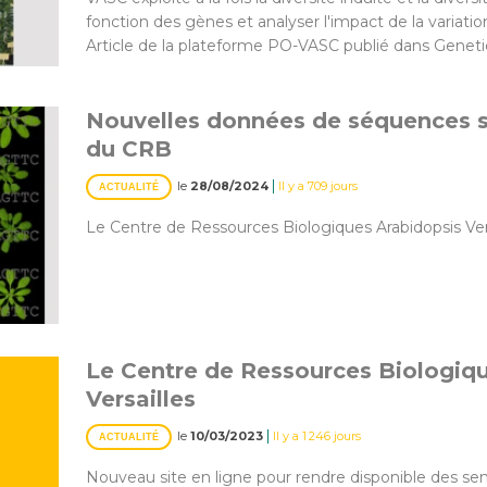
fonction des gènes et analyser l'impact de la variation
Article de la plateforme PO-VASC publié dans Geneti
Nouvelles données de séquences s
du CRB
|
le
28/08/2024
Il y a 709 jours
ACTUALITÉ
Le Centre de Ressources Biologiques Arabidopsis Ver
Le Centre de Ressources Biologiq
Versailles
|
le
10/03/2023
Il y a 1 246 jours
ACTUALITÉ
Nouveau site en ligne pour rendre disponible des 