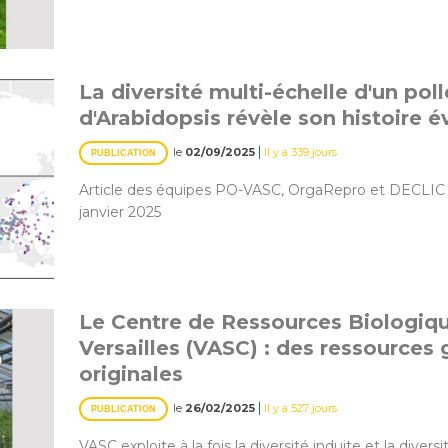
La diversité multi-échelle d'un poll
d'Arabidopsis révèle son histoire é
|
le
02/09/2025
Il y a 339 jours
PUBLICATION
Article des équipes PO-VASC, OrgaRepro et DECLIC 
janvier 2025
Le Centre de Ressources Biologiq
Versailles (VASC) : des ressources
originales
|
le
26/02/2025
Il y a 527 jours
PUBLICATION
VASC exploite à la fois la diversité induite et la divers