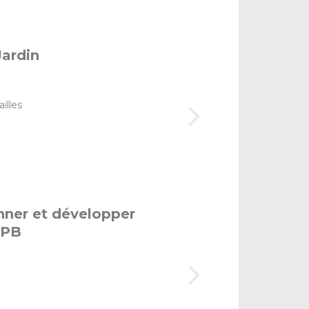
Jardin
illes
ner et développer
IJPB