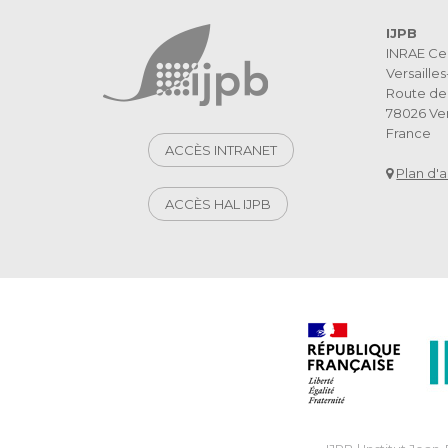
IJPB
INRAE Ce
Versaille
Route de 
78026 Ver
France
ACCÈS INTRANET
Plan d'
ACCÈS HAL IJPB