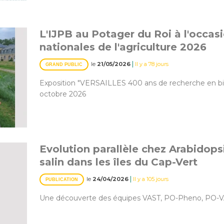
L'IJPB au Potager du Roi à l'occas
nationales de l'agriculture 2026
|
le
21/05/2026
Il y a 78 jours
GRAND PUBLIC
Exposition "VERSAILLES 400 ans de recherche en biolo
octobre 2026
Evolution parallèle chez Arabidops
salin dans les îles du Cap-Vert
|
le
24/04/2026
Il y a 105 jours
PUBLICATION
Une découverte des équipes VAST, PO-Pheno, PO-