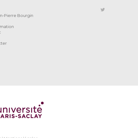
ean-Pierre Bourgin
rmation
c
cter