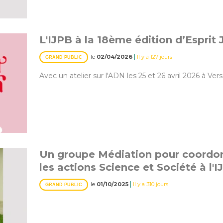
L'IJPB à la 18ème édition d’Esprit 
|
le
02/04/2026
Il y a 127 jours
GRAND PUBLIC
Avec un atelier sur l'ADN les 25 et 26 avril 2026 à Versa
Un groupe Médiation pour coordon
les actions Science et Société à l'
|
le
01/10/2025
Il y a 310 jours
GRAND PUBLIC