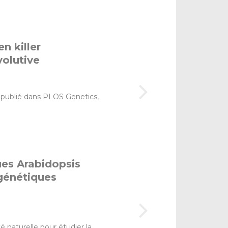
en killer
volutive
publié dans PLOS Genetics,
ues Arabidopsis
 génétiques
ité naturelle pour étudier la