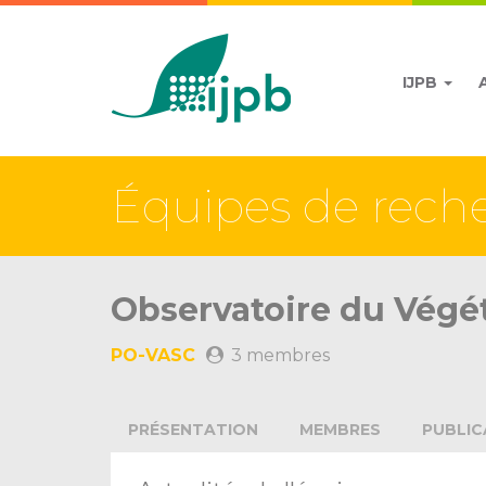
IJPB
Équipes de rech
Observatoire du Végét
PO-VASC
3 membres
PRÉSENTATION
MEMBRES
PUBLIC